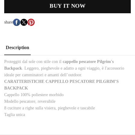
BUY IT NOW
share
Description
Proteggiti dal sole con stile con il
cappello pescatore Pilgrim's
Backpack
. Leggero, pieghevole e adatto a ogni viaggio, è l'accessorio
ideale per camminatori e amanti dell’outdoor.
CARATTERISTICHE CAPPELLO PESCATORE PILGRIM’S
BACKPACK
Cappello 100% poliestere morbido
Modello pescatore, reversibile
8 cuciture a righe sulla visiera, pieghevole e tascabile
Taglia unica