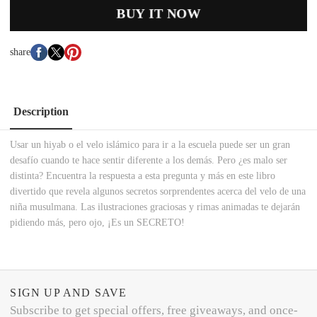
BUY IT NOW
share
Description
Usar un hiyab o el velo islámico para ir a la escuela puede ser un gran
desafío cuando te hace sentir diferente a los demás. Pero ¿es malo ser
distinta? Encuentra la respuesta a esta pregunta y más en este libro
divertido que revela algunos secretos sorprendentes acerca del velo de una
niña musulmana. Las ilustraciones graciosas y rimas animadas te dejarán
pidiendo más, pero ojo, ¡Es un SECRETO!
SIGN UP AND SAVE
Subscribe to get special offers, free giveaways, and once-