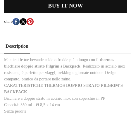
BUY IT NOW
share
Description
Mantieni le tue bevande calde o fredde più a lungo con il
thermos
bicchiere doppio strato Pilgrim's Backpack
. Realizzato in acciaio inox
resistente, è perfetto per viaggi, trekking e giornate outdoor. Design
compatto, pratico da portare nello zaino.
CARATTERISTICHE THERMOS DOPPIO STRATO PILGRIM’S
BACKPACK
Bicchiere a doppio strato in acciaio inox con coperchio in PP
Capacità: 350 ml -
Ø
8,5 x 14 cm
Senza perdite